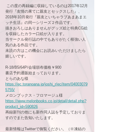
 この度の再録編に収録しているのは2017年12月
発行『友情の果てに親友とセックスした』、
2018年10月発行『親友といちゃラブあまあまエ
ッチ生活』の同一シリーズ２作品です。
描きおろしはありませんがグッズ絵と特典CG絵
を収録したカラー口絵が入ります。
当サークル発行誌の中でもありがたく根強い人
気のある作品です。
未読の方はこの機会にお読みいただけましたら
嬉しいです。
R-18/B5/64P/会場頒布価格￥900
書店予約通販始まっております。
とらのあな様
https://ec.toranoana.jp/joshi_r/ec/item/04003079
5755/
メロンブックス・フロマージュ様
https://www.melonbooks.co.jp/detail/detail.php?
product_id=590826
再録新刊の他にも新作同人誌を予定しておりま
すのでまた告知いたします。
最新情報はTwitterで御覧ください。（※凍結の