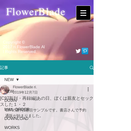
​FlowerBlade
Copyright ©
2017 ri.FlowerBlade Al
l Rights Reserved.
記事
NEW
FlowerBlade ri.
NEW
2019年12月7日
[C97新刊・再録編]あの日、ぼくは親友とセック
DOJIN
スした１・２
MAIL ORDER
C97の新刊1冊目サンプルです。書店さんで予約
通販が始まりました。
DOWNLOAD
WORKS